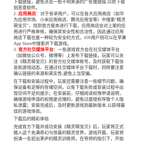
下载链接，避免点击一些不明来源的广告或链接,以防下载
到恶意软件。
应用商店
：对于安卓用户，可以在各大应用商店（如华
为应用市场、小米应用商店、腾讯应用宝等）中搜索“精灵
萌宝贝”，找到官方版本进行下载，应用商店会对上架的应
用进行严格审核，确保其安全性和合法性，因此通过应用
商店下载也是一种较为安全的方式，iOS用户则可以在苹果
App Store中搜索并下载游戏。
官方社交媒体平台
：一些游戏官方会在社交媒体平台
（如微信公众号、微博等）上发布下载链接，玩家可以关
注《精灵萌宝贝》的官方社交媒体账号，及时获取下载信
息和游戏动态，在通过社交媒体平台下载时，同样要注意
确认链接的来源和真实性,避免上当受骗。
在下载和安装过程中，玩家还需要注意一些细节问题，确
保设备有足够的存储空间，以免下载失败或安装过程中出
现空间不足的提示；在安装前，仔细阅读权限申请说明，
确保游戏申请的权限是合理的，避免过度授权导致个人隐
私泄露；安装完成后，及时更新游戏到最新版本,以获得最
佳的游戏体验。
下载后的精彩体验
完成官方下载并成功安装《精灵萌宝贝》后，玩家将正式
踏入这个充满奇幻与惊喜的精灵世界，游戏开篇，玩家将
扮演一名初出茅庐的精灵训练师，在导师的指引下，开始