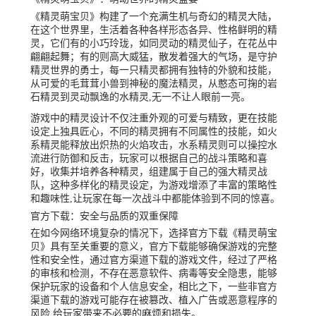
《精灵萌宝贝》构建了一个充满生机与奇幻的精灵大陆，
在这个世界里，生活着各种各样形态各异、性格鲜明的精
灵，它们有的小巧玲珑，如同灵动的精灵仙子，在花丛中
翩翩起舞；有的则高大威猛，散发着强大的气场，是守护
精灵世界的勇士，每一只精灵都拥有独特的外貌和技能，
从可爱的毛茸茸小兽到神秘的魔法精灵，从憨态可掬的岩
石精灵到灵动飘逸的水精灵,无一不让人眼前一亮。
游戏中的精灵设计不仅注重外观的可爱与精致，更在技能
设定上独具匠心，不同的精灵拥有不同属性的技能，如火
系精灵能释放出炽热的火焰攻击，水系精灵则可以操控水
流进行防御和反击，玩家可以根据自己的战斗策略和喜
好，收集并培养各种精灵，组建属于自己的强大精灵战
队，这种多样化的精灵设定，为游戏增添了丰富的策略性
和趣味性,让玩家在每一次战斗中都能体验到不同的惊喜。
官方下载：安全与品质的双重保障
在如今网络环境复杂的情况下，选择官方下载《精灵萌宝
贝》具有至关重要的意义，官方下载能够确保游戏的完整
性和安全性，通过官方渠道下载的游戏文件，经过了严格
的审核和检测，不存在恶意软件、病毒等安全隐患，能够
保护玩家的设备和个人信息安全，相比之下，一些非官方
渠道下载的游戏可能存在被篡改、植入广告或恶意程序的
风险,给玩家带来不必要的麻烦和损失。