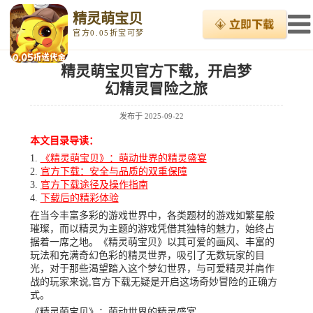
精灵萌宝贝
官方0.05折宝可梦
精灵萌宝贝官方下载，开启梦
幻精灵冒险之旅
发布于
2025-09-22
本文目录导读：
《精灵萌宝贝》：萌动世界的精灵盛宴
官方下载：安全与品质的双重保障
官方下载途径及操作指南
下载后的精彩体验
在当今丰富多彩的游戏世界中，各类题材的游戏如繁星般
璀璨，而以精灵为主题的游戏凭借其独特的魅力，始终占
据着一席之地。《精灵萌宝贝》以其可爱的画风、丰富的
玩法和充满奇幻色彩的精灵世界，吸引了无数玩家的目
光，对于那些渴望踏入这个梦幻世界，与可爱精灵并肩作
战的玩家来说,官方下载无疑是开启这场奇妙冒险的正确方
式。
《精灵萌宝贝》：萌动世界的精灵盛宴