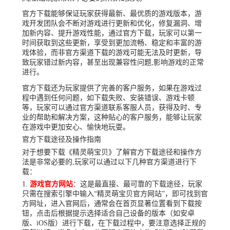
官方下载能够保证玩家获得最新、最优质的游戏版本，游
戏开发团队会不断对游戏进行更新和优化，修复漏洞、增
加新内容、提升游戏性能，通过官方下载，玩家可以第一
时间获取到这些更新，享受到更加流畅、稳定和丰富的游
戏体验，而非官方渠道下载的游戏可能无法及时更新，导
致玩家错过新内容，甚至出现兼容性问题,影响游戏的正常
进行。
官方下载还为玩家提供了完善的客户服务，如果在游戏过
程中遇到任何问题，如下载失败、安装错误、游戏卡顿
等，玩家可以通过官方渠道联系客服人员，获得及时、专
业的帮助和解决方案，这种贴心的客户服务，能够让玩家
在游戏中更加安心、愉快地玩耍。
官方下载途径及操作指南
对于想要下载《精灵萌宝贝》了解官方下载途径和操作方
法是非常必要的,玩家可以通过以下几种官方渠道进行下
载：
游戏官方网站
：这是最直接、最可靠的下载途径，玩家
只需在搜索引擎中输入“精灵萌宝贝官方网站”，即可找到官
方网址，进入官网后，通常会在首页显著位置看到下载按
钮，点击后根据提示选择适合自己设备的版本（如安卓
版、iOS版）进行下载，在下载过程中，要注意选择正规的