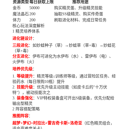
资源类型
每日获取上限
推荐用途
金币
50000
购买精灵蛋、升级精灵技能
魔法晶石
200
抽取SS级精灵、购买传奇蛋
体力
200
刷取进化材料、完成日常任务
核心玩法深度解析
1 精灵培养体系
进化链设计
：
三段进化
：如妙蛙种子（草）→妙蛙草（草+毒）→妙蛙花
（草+毒）
分支进化
：伊布可进化为水伊布（水）、雷伊布（电）、
火伊布（火）
培养优先级
：
等级提升
：精灵等级≤训练师等级，通过冒险区任务、经
验药水（每日限购10瓶）提升
技能升级
：优先升级主动技能（如皮卡丘的“十万伏
特”），被动技能次之
装备强化
：VIP特权装备盒可开出S级装备，优先分配给
输出型精灵
2 阵容搭配策略
推图阵容
：
超梦+梦幻+时拉比+雷吉奇卡斯+洛奇亚
（红色精灵组合，
适合高难度关卡）