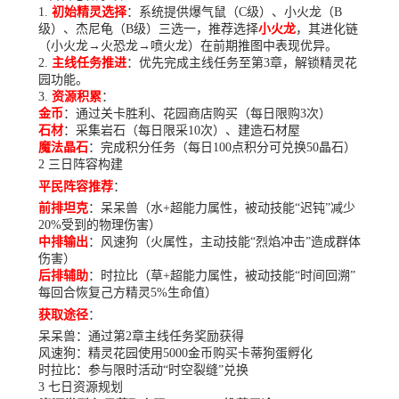
初始精灵选择
：系统提供爆气鼠（C级）、小火龙（B
级）、杰尼龟（B级）三选一，推荐选择
小火龙
，其进化链
（小火龙→火恐龙→喷火龙）在前期推图中表现优异。
主线任务推进
：优先完成主线任务至第3章，解锁精灵花
园功能。
资源积累
：
金币
：通过关卡胜利、花园商店购买（每日限购3次）
石材
：采集岩石（每日限采10次）、建造石材屋
魔法晶石
：完成积分任务（每日100点积分可兑换50晶石）
2 三日阵容构建
平民阵容推荐
：
前排坦克
：呆呆兽（水+超能力属性，被动技能“迟钝”减少
20%受到的物理伤害）
中排输出
：风速狗（火属性，主动技能“烈焰冲击”造成群体
伤害）
后排辅助
：时拉比（草+超能力属性，被动技能“时间回溯”
每回合恢复己方精灵5%生命值）
获取途径
：
呆呆兽：通过第2章主线任务奖励获得
风速狗：精灵花园使用5000金币购买卡蒂狗蛋孵化
时拉比：参与限时活动“时空裂缝”兑换
3 七日资源规划