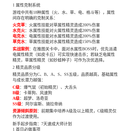
1 属性克制系统
游戏中共有18种属性（火、水、草、电、格斗等），属性
间存在明确的克制关系：
火克草
：火属性技能对草属性精灵造成200%伤害
水克火
：水属性技能对火属性精灵造成200%伤害
电克水
：电属性技能对水属性精灵造成200%伤害
草克水
：草属性技能对水属性精灵造成150%伤害
实战案例
：在推图关卡中，面对水属性BOSS时，优先派遣
电属性精灵（如皮卡丘）可实现快速击杀；若缺乏电属性
精灵，草属性精灵（如妙蛙种子）可作为次优选择。
2 精灵品质分级
精灵品质分为C、B、A、S、SS五级，品质越高，基础属性
与成长潜力越强：
C级
：爆气鼠（初始精灵）、大舌头
B级
：卡蒂狗、风速狗
A级
：超梦、洛奇亚
SS级
：阿尔宙斯、骑拉帝纳
资源倾斜原则
：前期集中培养A级及以上精灵，C级精灵仅
作为过渡使用。
新手起步指南：7天速成大师计划
1 首日必做事项