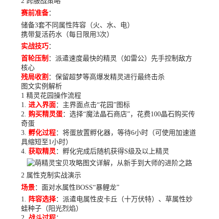
2 跨服战策略
赛前准备
：
储备3套不同属性阵容（火、水、电）
携带复活药水（每日限用3次）
实战技巧
：
首轮压制
：派遣速度最快的精灵（如雷公）先手控制敌方
核心
残局收割
：保留超梦等高爆发精灵进行最终击杀
图文实例解析
1 精灵花园操作流程
进入界面
：主界面点击“花园”图标
购买精灵蛋
：选择“魔法晶石商店”，花费100晶石购买传
奇蛋
孵化过程
：将蛋放置孵化器，等待6小时（可使用加速道
具缩短至1小时）
获取精灵
：孵化完成后随机获得S级及以上精灵
2 属性克制实战演示
场景
：面对水属性BOSS“暴鲤龙”
阵容选择
：派遣电属性皮卡丘（十万伏特）、草属性妙
蛙种子（阳光烈焰）
战斗过程
：