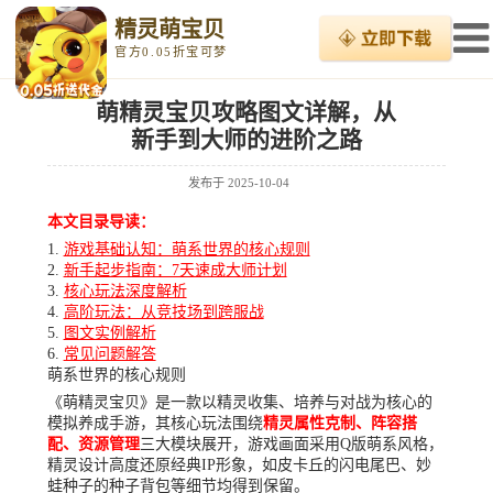
精灵萌宝贝
官方0.05折宝可梦
萌精灵宝贝攻略图文详解，从
新手到大师的进阶之路
发布于
2025-10-04
本文目录导读：
游戏基础认知：萌系世界的核心规则
新手起步指南：7天速成大师计划
核心玩法深度解析
高阶玩法：从竞技场到跨服战
图文实例解析
常见问题解答
萌系世界的核心规则
《萌精灵宝贝》是一款以精灵收集、培养与对战为核心的
模拟养成手游，其核心玩法围绕
精灵属性克制、阵容搭
配、资源管理
三大模块展开，游戏画面采用Q版萌系风格，
精灵设计高度还原经典IP形象，如皮卡丘的闪电尾巴、妙
蛙种子的种子背包等细节均得到保留。