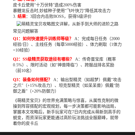
皮卡丘使用“十万伏特”造成200%伤害
暴鲤龙反击时,妙蛙种子使用“飞叶快刀”降低其攻击力
结果
：3回合内击败BOSS，获得S级评价
常见问题解答
Q1：如何快速提升训练师等级？
A：完成每日任务（2000
经验/日）、主线任务（每章5000经验）、体力刷取（1体力
=10经验）
Q2：SS级精灵获取途径有哪些？
A：传奇蛋宝库（概率
0.5%）、限时活动（如“神兽降临”）、跨服战排名奖励
（前10名）
Q3：装备如何搭配？
A：输出型精灵（如超梦）佩戴“攻击
之爪”（+15%攻击力）、坦克型精灵（如呆呆兽）佩戴“防
御之盾”（+20%防御力）
《萌精灵宝贝》的世界充满策略与惊喜，从属性克制的微
操到阵容搭配的宏观规划，每一步决策都可能影响战局，
掌握本文攻略后，新手玩家可在7日内完成从萌新到高手的
蜕变，而资深玩家更能通过高阶玩法挑战全服巅峰，就带
着你的皮卡丘