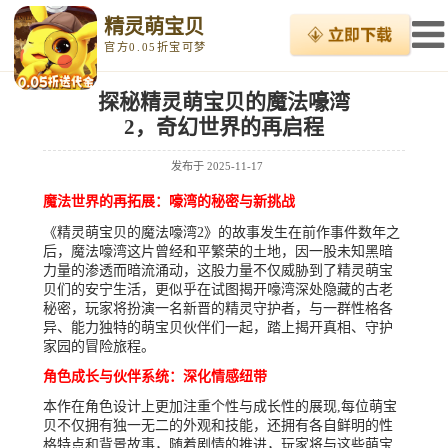
精灵萌宝贝
官方0.05折宝可梦
探秘精灵萌宝贝的魔法嚎湾
2，奇幻世界的再启程
发布于
2025-11-17
魔法世界的再拓展：嚎湾的秘密与新挑战
《精灵萌宝贝的魔法嚎湾2》的故事发生在前作事件数年之
后，魔法嚎湾这片曾经和平繁荣的土地，因一股未知黑暗
力量的渗透而暗流涌动，这股力量不仅威胁到了精灵萌宝
贝们的安宁生活，更似乎在试图揭开嚎湾深处隐藏的古老
秘密，玩家将扮演一名新晋的精灵守护者，与一群性格各
异、能力独特的萌宝贝伙伴们一起，踏上揭开真相、守护
家园的冒险旅程。
角色成长与伙伴系统：深化情感纽带
本作在角色设计上更加注重个性与成长性的展现,每位萌宝
贝不仅拥有独一无二的外观和技能，还拥有各自鲜明的性
格特点和背景故事，随着剧情的推进，玩家将与这些萌宝