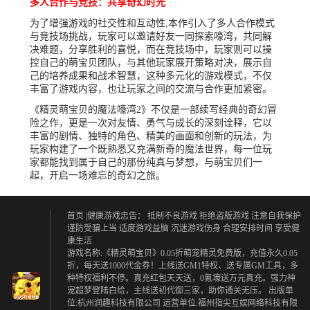
多人合作与竞技：共享奇幻时光
为了增强游戏的社交性和互动性,本作引入了多人合作模式
与竞技场挑战，玩家可以邀请好友一同探索嚎湾，共同解
决难题，分享胜利的喜悦，而在竞技场中，玩家则可以操
控自己的萌宝贝团队，与其他玩家展开策略对决，展示自
己的培养成果和战术智慧，这种多元化的游戏模式，不仅
丰富了游戏内容，也让玩家之间的交流与合作更加紧密。
《精灵萌宝贝的魔法嚎湾2》不仅是一部续写经典的奇幻冒
险之作，更是一次对友情、勇气与成长的深刻诠释，它以
丰富的剧情、独特的角色、精美的画面和创新的玩法，为
玩家构建了一个既熟悉又充满新奇的魔法世界，每一位玩
家都能找到属于自己的那份纯真与梦想，与萌宝贝们一
起，开启一场难忘的奇幻之旅。
首页
|健康游戏忠告：
抵制不良游戏 拒绝盗版游戏
注意自我保护
谨防受骗上当
适度游戏益脑 沉迷游戏伤身
合理安排时间 享受健
康生活
游戏名称:《精灵萌宝贝》0.05折萌宠精灵免费版，充值永久0.05
折，每天送1000代金券！上线送GM1特权、送专属GM工具，多
种特权福利不停。真充红包天天送，0氪壕送万元真充。强力神
宠超梦登陆白给，主线送初代御三家，助你通关无压。 出版单
位:杭州润趣科技有限公司 运营单位:福州指尖互娱网络科技有限