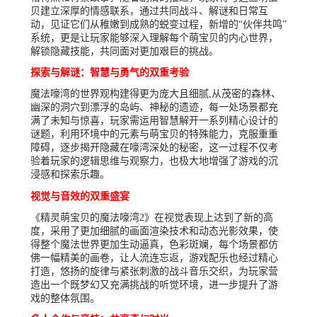
贝建立深厚的情感联系，通过共同战斗、解谜和日常互
动，见证它们从稚嫩到成熟的蜕变过程，新增的“伙伴共鸣”
系统，更是让玩家能够深入理解每个萌宝贝的内心世界，
解锁隐藏技能，共同面对更加艰巨的挑战。
探索与解谜：智慧与勇气的双重考验
魔法嚎湾的世界观构建得更为庞大且细腻,从茂密的森林、
幽深的洞穴到漂浮的岛屿、神秘的遗迹，每一处场景都充
满了未知与惊喜，玩家需运用智慧解开一系列精心设计的
谜题，利用环境中的元素与萌宝贝的特殊能力，克服重重
障碍，逐步揭开隐藏在嚎湾深处的秘密，这一过程不仅考
验着玩家的逻辑思维与观察力，也极大地增强了游戏的沉
浸感和探索乐趣。
视觉与音效的双重盛宴
《精灵萌宝贝的魔法嚎湾2》在视觉表现上达到了新的高
度，采用了更加细腻的画面渲染技术和动态光影效果，使
得整个魔法世界更加生动逼真，色彩斑斓，每个场景都仿
佛一幅精美的画卷，让人流连忘返，游戏配乐也经过精心
打造，悠扬的旋律与紧张刺激的战斗音乐交织，为玩家营
造出一个既梦幻又充满挑战的听觉环境，进一步提升了游
戏的整体氛围。