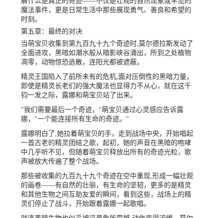
解什么是真正的奇迹——不仅是壮观的自然现象或罕见的
魔法事件，更是日常生活中那些展现勇气、善良和希望的
时刻。
第五章：最终的对决
当萌宝贝收集到第九百九十九个奇迹时,莫尔德拉斯发动了
全面进攻，黑暗如潮水般从暗影峡谷涌出，所到之处植物
凋零，动物惊恐逃散，连阳光都被遮蔽。
精灵王国陷入了前所未有的危机,面对压倒性的黑暗力量，
即使是精灵长老们的强大魔法也显得力不从心，就在这千
钧一发之际，露娜和萌宝贝站了出来。
"我们需要最后一个奇迹，"萌宝贝通过心灵感应告诉露
娜，"一个能连接所有生命的奇迹。"
露娜明白了,她拉着萌宝贝的手，走到战场中央，开始唱起
一首古老的精灵团结之歌，起初，她的声音在黑暗的咆哮
中几乎听不见，但随着萌宝贝释放出所有的奇迹光粒，歌
声被放大传遍了整个战场。
那些被收集的九百九十九个奇迹在空中重现,形成一幅壮观
的画卷——有自然的壮丽，有生命的坚韧，更多的是精灵
和其他生物之间互助友爱的瞬间，看到这些，战场上的精
灵们停止了战斗，开始跟着露娜一起歌唱。