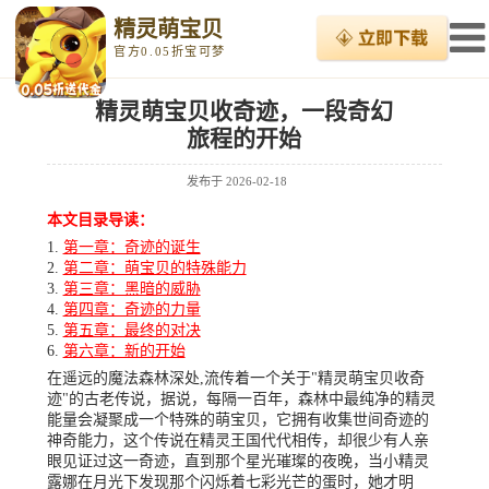
精灵萌宝贝
官方0.05折宝可梦
精灵萌宝贝收奇迹，一段奇幻
旅程的开始
发布于
2026-02-18
本文目录导读：
第一章：奇迹的诞生
第二章：萌宝贝的特殊能力
第三章：黑暗的威胁
第四章：奇迹的力量
第五章：最终的对决
第六章：新的开始
在遥远的魔法森林深处,流传着一个关于"精灵萌宝贝收奇
迹"的古老传说，据说，每隔一百年，森林中最纯净的精灵
能量会凝聚成一个特殊的萌宝贝，它拥有收集世间奇迹的
神奇能力，这个传说在精灵王国代代相传，却很少有人亲
眼见证过这一奇迹，直到那个星光璀璨的夜晚，当小精灵
露娜在月光下发现那个闪烁着七彩光芒的蛋时，她才明