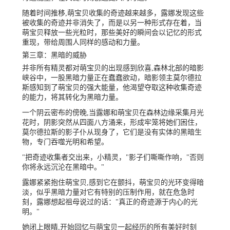
随着时间推移,萌宝贝收集的奇迹越来越多，露娜发现这些
被收集的奇迹并非消失了，而是以另一种形式存在着，当
萌宝贝释放一些光粒时，那些美好的瞬间会以记忆的形式
重现，带给周围人同样的感动和力量。
第三章：黑暗的威胁
并非所有精灵都对萌宝贝的出现感到欣喜,森林北部的暗影
峡谷中，一股黑暗力量正在蠢蠢欲动，暗影领主莫尔德拉
斯感知到了萌宝贝的强大能量，他渴望夺取这种收集奇迹
的能力，将其转化为黑暗力量。
一个阴云密布的傍晚,当露娜和萌宝贝在森林边缘采集月光
花时，阴影突然从四面八方涌来，形成牢笼将她们困住，
莫尔德拉斯的影子仆从现身了，它们是没有实体的黑暗生
物，专门吞噬光明和希望。
"把奇迹收集者交出来，小精灵，"影子们嘶嘶作响，"否则
你将永远沉沦在黑暗中。"
露娜紧紧抱住萌宝贝,感到它在颤抖，萌宝贝的光环变得暗
淡，似乎黑暗力量对它有特别的压制作用，就在危急时
刻，露娜想起祖母说过的话："真正的奇迹源于内心的光
明。"
她闭上眼睛,开始回忆与萌宝贝一起经历的所有美好时刻