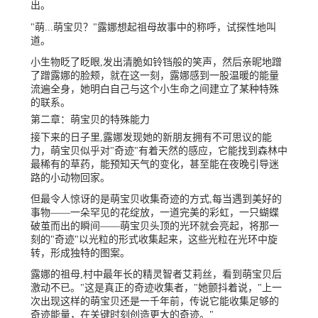
出。
"萌...萌宝贝？"露娜想起祖母故事中的称呼，试探性地叫
道。
小生物眨了眨眼,发出清脆如铃铛般的笑声，然后亲昵地蹭
了蹭露娜的脸颊，就在这一刻，露娜感到一股温暖的能量
流遍全身，她明白自己与这个小生命之间建立了某种特殊
的联系。
第二章：萌宝贝的特殊能力
接下来的日子里,露娜发现她的新朋友拥有不可思议的能
力，萌宝贝似乎对"奇迹"有着天然的感应，它能找到森林中
最稀有的草药，能预知天气的变化，甚至能在夜晚引导迷
路的小动物回家。
但最令人惊讶的是萌宝贝收集奇迹的方式,每当遇到美好的
事物——一朵罕见的花绽放，一道完美的彩虹，一只蝴蝶
破茧而出的瞬间——萌宝贝头顶的光环就会亮起，将那一
刻的"奇迹"以光粒的形式收集起来，这些光粒在光环中旋
转，形成独特的图案。
露娜的祖母,村中最年长的精灵智者艾莉丝，看到萌宝贝后
激动不已。"这是真正的奇迹收集者，"她颤抖着说，"上一
次出现这样的萌宝贝还是一千年前，传说它能收集足够的
奇迹能量，在关键时刻创造更大的奇迹。"