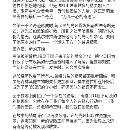
就连黑暗生物也似乎被这景象所震撼,动作变得迟缓，莫尔
德拉斯愤怒地咆哮，但无法阻止越来越多的精灵加入合
唱，歌声中包含着希望、勇气和团结的力量，这正是萌宝
贝需要的最后一个奇迹——"万众一心的奇迹"。
当第一千个奇迹形成时,萌宝贝的光环爆发出前所未有的光
芒，这光芒如波浪般扩散，所到之处黑暗退散，阴影仆从
化为虚无，连莫尔德拉斯也被这纯净的光明所净化，变回
了他原本的样子——一个迷失了方向的普通精灵。
第六章：新的开始
黑暗被驱散后,精灵王国迎来了新的黄金时代，萌宝贝因为
释放了所有收集的奇迹而暂时陷入了沉睡，但露娜知道，
当新的奇迹在世界上发生时，它会再次醒来。
这段经历改变了所有人,曾经分裂的精灵部落重新团结，精
灵与森林其他生物的关系更加和谐，莫尔德拉斯在忏悔后
成为了黑暗知识的守护者，确保类似的错误不再发生。
至于露娜,她明白了一个深刻的道理："奇迹并非遥不可及的
神秘现象，它就存在于我们每个人的选择和行动中，当我
们选择善良、勇敢和希望时，我们就在创造奇迹。"
在故事的结尾,萌宝贝再次苏醒，它的光环比以往更加美
丽，露娜知道，新的冒险正在等待她们，因为世界上永远
有奇迹等待被发现和收集。