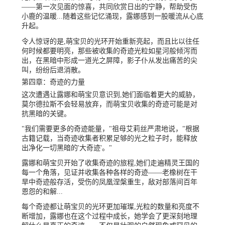
——第一次见面的惊喜，共同欣赏日出的宁静，帮助受伤
小鹿的温暖...随着这些记忆涌现，露娜感到一股暖流从心底
升起。
令人惊讶的是,萌宝贝的光环开始重新亮起，而且比以往任
何时候都要明亮，那些被收集的奇迹光粒如星河般倾泻而
出，在黑暗中形成一道光之屏障，影子仆从发出痛苦的尖
叫，纷纷后退消散。
第四章：奇迹的力量
这次遭遇让露娜和萌宝贝意识到,她们面临着更大的威胁，
莫尔德拉斯不会轻易放弃，而萌宝贝收集的奇迹可能是对
抗黑暗的关键。
"我们需要更多的奇迹能量，"祖母艾莉丝严肃地说，"根据
古籍记载，当奇迹收集者积累足够的光之粒子时，能释放
出净化一切黑暗的'大奇迹'。"
露娜和萌宝贝开始了收集奇迹的旅程,她们走遍精灵王国的
每一个角落，见证并收集各种各样的奇迹——老橡树在干
旱中奇迹般存活，受伤的凤凰涅槃重生，敌对部落间百年
恩怨的和解...
每个奇迹都让萌宝贝的光环更加璀璨,光粒的数量和亮度不
断增加，露娜也在这个过程中成长，她学会了更深刻地理