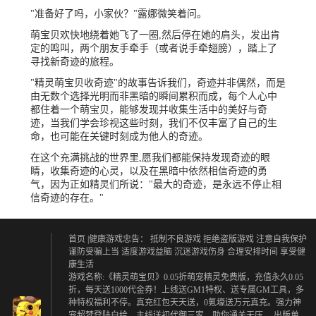
"准备好了吗，小家伙？"露娜微笑着问。
萌宝贝欢快地绕着她飞了一圈,然后停在她的肩头，发出肯
定的鸣叫，两个朋友手牵手（或者说手牵翅膀），踏上了
寻找新奇迹的旅程。
"精灵萌宝贝收奇迹"的故事告诉我们，奇迹并非偶然，而是
由无数个选择光明而非黑暗的瞬间累积而成，每个人心中
都住着一个萌宝贝，能够发现并收集生活中的美好与奇
迹，当我们学会珍视这些时刻，我们不仅丰富了自己的生
命，也可能在关键时刻成为他人的奇迹。
在这个充满挑战的世界里,愿我们都能保持发现奇迹的眼
睛，收集奇迹的心灵，以及在黑暗中依然相信奇迹的勇
气，因为正如精灵们所说："最大的奇迹，是永远不停止相
信奇迹的存在。"
首页
|健康游戏忠告：
抵制不良游戏 拒绝盗版游戏
注意自我保护
谨防受骗上当
适度游戏益脑 沉迷游戏伤身
合理安排时间 享受健
康生活
游戏名称:《精灵萌宝贝》0.05折萌宠精灵免费版，充值永久0.05
折，每天送1000代金券！上线送GM1特权、送专属GM工具，多
种特权福利不停。真充红包天天送，0氪壕送万元真充。强力神
宠超梦登陆白给，主线送初代御三家，助你通关无压。 出版单