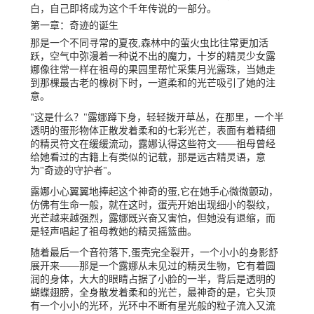
白，自己即将成为这个千年传说的一部分。
第一章：奇迹的诞生
那是一个不同寻常的夏夜,森林中的萤火虫比往常更加活
跃，空气中弥漫着一种说不出的魔力，十岁的精灵少女露
娜像往常一样在祖母的果园里帮忙采集月光露珠，当她走
到那棵最古老的橡树下时，一道柔和的光芒吸引了她的注
意。
"这是什么？"露娜蹲下身，轻轻拨开草丛，在那里，一个半
透明的蛋形物体正散发着柔和的七彩光芒，表面有着精细
的精灵符文在缓缓流动，露娜认得这些符文——祖母曾经
给她看过的古籍上有类似的记载，那是远古精灵语，意
为"奇迹的守护者"。
露娜小心翼翼地捧起这个神奇的蛋,它在她手心微微颤动，
仿佛有生命一般，就在这时，蛋壳开始出现细小的裂纹，
光芒越来越强烈，露娜既兴奋又害怕，但她没有退缩，而
是轻声唱起了祖母教她的精灵摇篮曲。
随着最后一个音符落下,蛋壳完全裂开，一个小小的身影舒
展开来——那是一个露娜从未见过的精灵生物，它有着圆
润的身体，大大的眼睛占据了小脸的一半，背后是透明的
蝴蝶翅膀，全身散发着柔和的光芒，最神奇的是，它头顶
有一个小小的光环，光环中不断有星光般的粒子流入又流