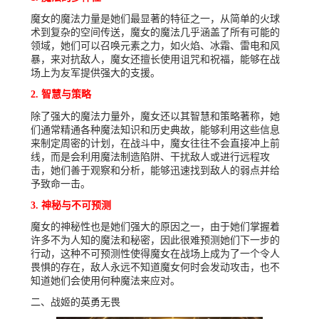
魔女的魔法力量是她们最显著的特征之一，从简单的火球
术到复杂的空间传送，魔女的魔法几乎涵盖了所有可能的
领域，她们可以召唤元素之力，如火焰、冰霜、雷电和风
暴，来对抗敌人，魔女还擅长使用诅咒和祝福，能够在战
场上为友军提供强大的支援。
2. 智慧与策略
除了强大的魔法力量外，魔女还以其智慧和策略著称，她
们通常精通各种魔法知识和历史典故，能够利用这些信息
来制定周密的计划，在战斗中，魔女往往不会直接冲上前
线，而是会利用魔法制造陷阱、干扰敌人或进行远程攻
击，她们善于观察和分析，能够迅速找到敌人的弱点并给
予致命一击。
3. 神秘与不可预测
魔女的神秘性也是她们强大的原因之一，由于她们掌握着
许多不为人知的魔法和秘密，因此很难预测她们下一步的
行动，这种不可预测性使得魔女在战场上成为了一个令人
畏惧的存在，敌人永远不知道魔女何时会发动攻击，也不
知道她们会使用何种魔法来应对。
二、战姬的英勇无畏