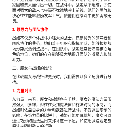
家园和亲人而付出一切，在战斗中，战姬从不退缩，即使
面对强大的敌人也会毫不犹豫地冲上前线，她们的勇气和
决心往往能够激励友军士气，使他们在战斗中更加勇敢无
畏。
3. 领导力与团队协作
战姬不仅是个体战斗力强大的战士，还是优秀的领导者和
团队协作的典范，她们善于组织和指挥团队，能够根据战
场形势灵活调整战术，在团队中，战姬通常扮演着核心角
色的地位，她们的存在能够极大地提升团队的凝聚力和战
斗力。
三、魔女与战姬的比较
在比较魔女与战姬谁更强时，我们需要从多个角度进行分
析。
1. 力量对比
从力量上来看，魔女和战姬各有千秋，魔女的魔法力量虽
然强大且多样，但往往受到魔法值和施法时间的限制，而
战姬则依靠自身的力量和武器进行战斗，不受这些限制的
影响，在纯力量的比拼上，战姬可能更具优势，魔女可以
通过巧妙的魔法运用来弥补这一不足，如使用减速或定身
魔法来限制敌人的行动。